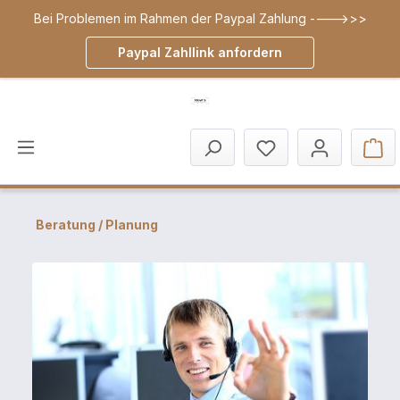
Bei Problemen im Rahmen der Paypal Zahlung ---->>>
inhalt springen
Paypal Zahllink anfordern
Beratung / Planung