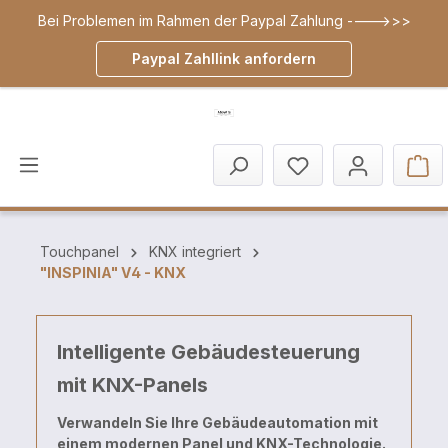
Bei Problemen im Rahmen der Paypal Zahlung ---->>>
inhalt springen
Paypal Zahllink anfordern
Touchpanel
KNX integriert
"INSPINIA" V4 - KNX
Intelligente Gebäudesteuerung
mit KNX-Panels
Verwandeln Sie Ihre Gebäudeautomation mit
einem modernen Panel und KNX-Technologie.