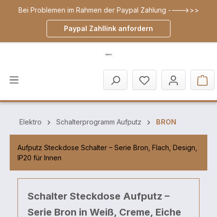
Bei Problemen im Rahmen der Paypal Zahlung ---->>>
inhalt springen
Paypal Zahllink anfordern
Elektro
Schalterprogramm Aufputz
BRON
Aufputz Steckdose Schalter – Serie Bron, Flach, Design,
IP20 für Innen
Schalter Steckdose Aufputz –
Serie Bron in Weiß, Creme, Eiche