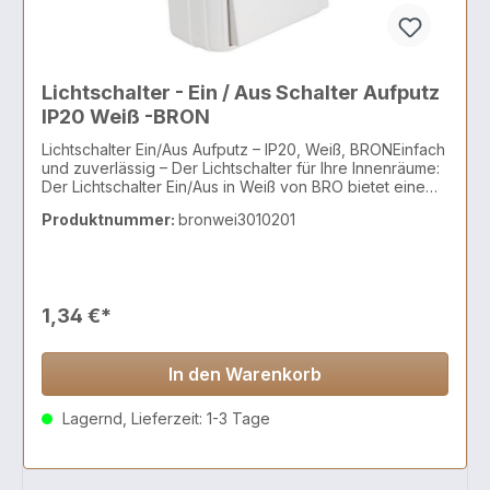
Lichtschalter - Ein / Aus Schalter Aufputz
IP20 Weiß -BRON
Lichtschalter Ein/Aus Aufputz – IP20, Weiß, BRONEinfach
und zuverlässig – Der Lichtschalter für Ihre Innenräume:
Der Lichtschalter Ein/Aus in Weiß von BRO bietet eine
praktische und benutzerfreundliche Lösung für die
Produktnummer:
bronwei3010201
Steuerung Ihrer Beleuchtung. Mit einer Schutzart IP20 ist
dieser Schalter für den Einsatz in trockenen
Innenbereichen wie Wohnräumen, Fluren und Büros
ideal geeignet. Das schlichte, weiße Design fügt sich
nahtlos in jede Raumgestaltung ein.ProduktdetailsTyp:
1,34 €*
Lichtschalter Ein/AusMarke: BRONMontageart:
AufputzmontageSchutzart: IP20Farbe: WeißMaterial:
Robustes KunststoffmaterialEinsatzbereich: Innenräume,
trockene UmgebungenAbmessungen: Kompakte
In den Warenkorb
Bauweise für einfache InstallationVorteile -Schlichtes
Design: Der weiße Lichtschalter passt zu jeder
Lagernd, Lieferzeit: 1-3 Tage
Raumgestaltung und sorgt für eine unauffällige
Integration in Ihr Zuhause oder Büro.-Einfache
Installation: Durch die Aufputzmontage lässt sich der
Schalter schnell und einfach an der Wand installieren –