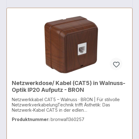
Netzwerkdose/ Kabel (CAT5) in Walnuss-
Optik IP20 Aufputz - BRON
Netzwerkkabel CAT5 – Walnuss · BRON | Für stilvolle
NetzwerkverkabelungTechnik trifft Ästhetik: Das
Netzwerk-Kabel CAT5 in der edlen
Farbvariante Walnuss · BRON bietet zuverlässige
Produktnummer:
bronwal1360257
Datenübertragung bei gleichzeitig wohnlicher Optik.
Ideal für sichtbare Installationen in modernen
Wohnräumen, Home-Offices oder
Geschäftsumgebungen mit Fokus auf Design und