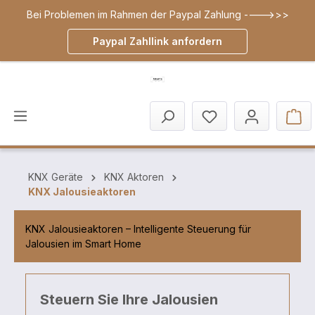
Bei Problemen im Rahmen der Paypal Zahlung ---->>>
inhalt springen
Paypal Zahllink anfordern
KNX Geräte
KNX Aktoren
KNX Jalousieaktoren
KNX Jalousieaktoren – Intelligente Steuerung für
Jalousien im Smart Home
Steuern Sie Ihre Jalousien