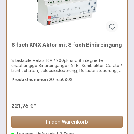
8 fach KNX Aktor mit 8 fach Binäreingang
8 bistabile Relais 16A / 200µF und 8 integrierte
unabhängige Binäreingänge · 6TE · Kombiaktor: Geräte /
Licht schalten, Jalousiesteuerung, Rolladensteuerung,
AC/DC Motoren, 2 und 3 Punkt Ventile
Produktnummer:
20-rcu0808
221,76 €*
In den Warenkorb
Lagernd, Lieferzeit: 1-3 Tage