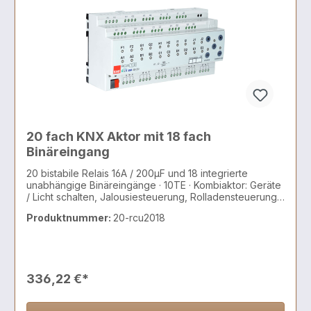
20 fach KNX Aktor mit 18 fach
Binäreingang
20 bistabile Relais 16A / 200µF und 18 integrierte
unabhängige Binäreingänge · 10TE · Kombiaktor: Geräte
/ Licht schalten, Jalousiesteuerung, Rolladensteuerung,
AC/DC Motoren, 2 und 3 Punkt Ventile
Produktnummer:
20-rcu2018
336,22 €*