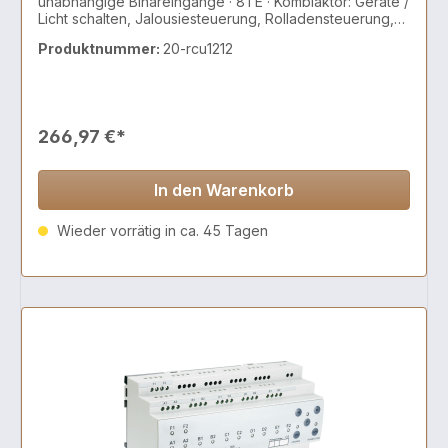
unabhängige Binäreingänge · 8TE · Kombiaktor: Geräte /
Licht schalten, Jalousiesteuerung, Rolladensteuerung,
AC/DC Motoren, 2 und 3 Punkt Ventile
Produktnummer:
20-rcu1212
266,97 €*
In den Warenkorb
Wieder vorrätig in ca. 45 Tagen