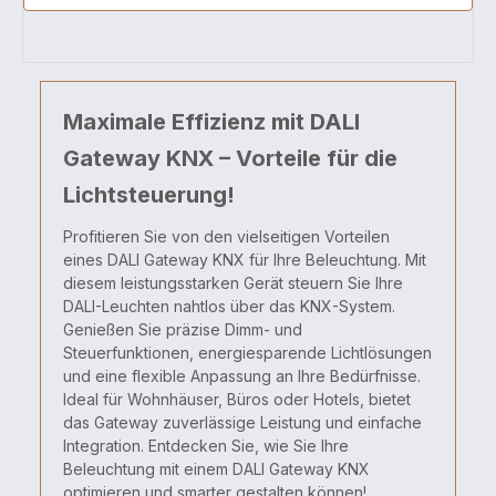
Gateway DA100 möglich. Das DALI KNX Gateway DA100
kann DALI-ECK-Geräte (Emergency Conversion Kit)
verwalten, indem konfigurierte automatische Testpläne
heruntergeladen, Tests ausgelöst und Testergebnisse
sowie andere ECK-Fehlerzustände überwacht werden.
Zusätzlich verwendet das DALI KNX Gateway
Maximale Effizienz mit DALI
DA100 DALI-Sensoren für die interne Korridor- und
Konstantlichtregelung bei DALI-Gruppen. Es ist mit dem
Gateway KNX – Vorteile für die
DALI Gateway auch möglich, aktuelle
Anwesenheitszustände und gemessene
Lichtsteuerung!
Helligkeitswerte von DALI-Sensoren auf den KNX Bus
zu übertragen. Am DALI-Bus können maximal 8 DALI-
Sensoren eingesetzt werden. Beim KNX DALI Gateway
Profitieren Sie von den vielseitigen Vorteilen
DA100 können Fehlerzustände von DALI-Geräten
eines DALI Gateway KNX für Ihre Beleuchtung. Mit
sowohl geräte- als auch gruppenbasiert über
diesem leistungsstarken Gerät steuern Sie Ihre
verschiedene Kommunikationsobjekte auf dem KNX
DALI-Leuchten nahtlos über das KNX-System.
überwacht werden.
Genießen Sie präzise Dimm- und
Steuerfunktionen, energiesparende Lichtlösungen
und eine flexible Anpassung an Ihre Bedürfnisse.
Ideal für Wohnhäuser, Büros oder Hotels, bietet
das Gateway zuverlässige Leistung und einfache
Integration. Entdecken Sie, wie Sie Ihre
Beleuchtung mit einem DALI Gateway KNX
optimieren und smarter gestalten können!