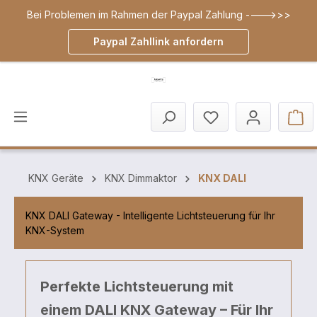
Bei Problemen im Rahmen der Paypal Zahlung ---->>>
inhalt springen
Paypal Zahllink anfordern
KNX Geräte
KNX Dimmaktor
KNX DALI
KNX DALI Gateway - Intelligente Lichtsteuerung für Ihr
KNX-System
Perfekte Lichtsteuerung mit
einem DALI KNX Gateway – Für Ihr