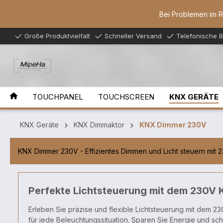
inhalt springen
Bei Problemen im 
Große Produktvielfalt
Schneller Versand
Telefonische 
TOUCHPANEL
TOUCHSCREEN
KNX GERÄTE
KNX Geräte
KNX Dimmaktor
KNX Dimmer 230V
KNX Dimmer 230V - Effizientes Dimmen und Licht steuern mit 
Perfekte Lichtsteuerung mit dem 230V KN
Erleben Sie präzise und flexible Lichtsteuerung mit dem 2
für jede Beleuchtungssituation. Sparen Sie Energie und sc