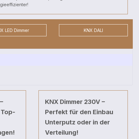
ieeffizienter!
X LED Dimmer
KNX DALI
–
KNX Dimmer 230V –
 Top-
Perfekt für den Einbau
Unterputz oder in der
ngen!
Verteilung!