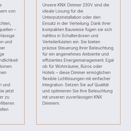
e
Unsere KNX Dimmer 230V sind die
ern von
ideale Lösung für die
Unterputzinstallation oder den
chten,
Einsatz in der Verteilung. Dank ihrer
uellen –
kompakten Bauweise fügen sie sich
rlässige
nahtlos in Schalterdosen und
ion und
Verteilerkästen ein. Sie bieten
mer
präzise Steuerung Ihrer Beleuchtung
ige
für ein angenehmes Ambiente und
dlichkeit
effizientes Energiemanagement. Egal
tionen.
ob für Wohnräume, Büros oder
enen
Hotels – diese Dimmer ermöglichen
flexible Lichtlösungen mit einfacher
n und
Integration. Setzen Sie auf Qualität
ie jetzt
und optimieren Sie Ihre Beleuchtung
er zu
mit unseren zuverlässigen KNX
fitieren
Dimmern.
ellen