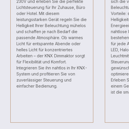
230V und erleben Sie die perfekte
sich die v
Lichtsteuerung für Ihr Zuhause, Büro
Beleuchtu
oder Hotel. Mit diesem
Vorteile:
leistungsstarken Gerät regeln Sie die
Helligkei
Helligkeit Ihrer Beleuchtung mühelos
Energiee
und schaffen je nach Bedarf die
nahtlose I
passende Atmosphäre. Ob warmes
bestehen
Licht für entspannte Abende oder
für jede 
helles Licht für konzentriertes
LED, Hal
Arbeiten – der KNX Dimmaktor sorgt
Leuchtmit
für Flexibilität und Komfort.
Steuerung
Integrieren Sie ihn nahtlos in Ihr KNX-
gewünsch
System und profitieren Sie von
optimier
zuverlässiger Steuerung und
Erleben S
einfacher Bedienung.
einem Ge
ist die sm