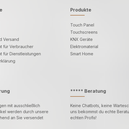
e
Produkte
Touch Panel
Touchscreens
d Versand
KNX Geräte
t für Verbraucher
Elektromaterial
t für Dienstleistungen
Smart Home
rklärung
erung
***** Beratung
gen mit ausschließlich
Keine Chatbots, keine Wartesch
ikel werden durch unsere
uns bekommst du echte Berat
ehend an Sie versendet
echten Profis!