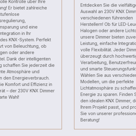
olle Kontrolle über Ihre
Entdecken Sie die vielfältig
ng! Er bietet zahlreiche
Auswahl an 230V KNX Dimm
 stufenlose
verschiedenen führenden
tsregulierung,
Herstellern! Ob für LED-Leu
insparung und eine
Halogen oder andere Lichtq
ntegration in Ihr
unsere Dimmer bieten zuve
des KNX-System. Perfekt
Leistung, einfache Integrat
Art von Beleuchtung, ob
volle Flexibilität. Jeder Dim
ogen oder andere
überzeugt durch hochwert
tel. Dank der intelligenten
Verarbeitung, Benutzerfreun
 schaffen Sie jederzeit die
und smarte Steuerungsfunk
te Atmosphäre und
Wählen Sie aus verschied
en den Energieverbrauch.
Modellen, um die perfekte
ie Komfort und Effizienz in
Lichtatmosphäre zu schaffe
rät – der 230V KNX Dimmer
Energie zu sparen. Finden S
arte Wahl!
den idealen KNX Dimmer, d
Ihrem Projekt passt, und pro
Sie von unserer profession
Beratung!