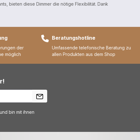
, bieten diese Dimmer die nötige Flexibilität. Dank
ung
Beratungshotline
erungen der
Umfassende telefonische Beratung zu
ne möglich
allen Produkten aus dem Shop
r!
nd bin mit ihnen