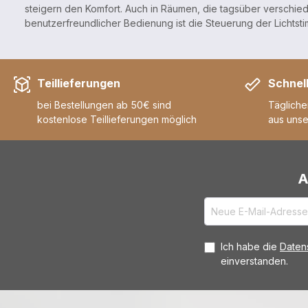
steigern den Komfort. Auch in Räumen, die tagsüber verschied
benutzerfreundlicher Bedienung ist die Steuerung der Lichtsti
Teillieferungen
Schnel
bei Bestellungen ab 50€ sind
Tägliche
kostenlose Teillieferungen möglich
aus uns
A
Ich habe die
Daten
einverstanden.