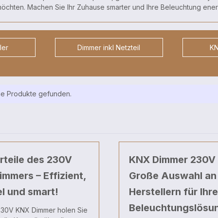
 möchten. Machen Sie Ihr Zuhause smarter und Ihre Beleuchtung energ
ler
Dimmer inkl Netzteil
KN
ne Produkte gefunden.
rteile des 230V
KNX Dimmer 230V 
mmers – Effizient,
Große Auswahl an
el und smart!
Herstellern für Ihre
Beleuchtungslösu
230V KNX Dimmer holen Sie