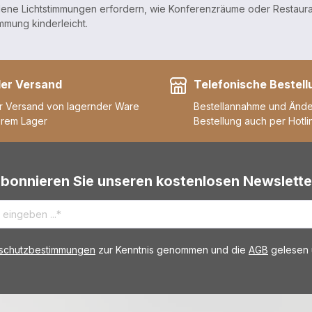
ene Lichtstimmungen erfordern, wie Konferenzräume oder Restaurants
mmung kinderleicht.
ler Versand
Telefonische Bestell
r Versand von lagernder Ware
Bestellannahme und Änd
erem Lager
Bestellung auch per Hotli
bonnieren Sie unseren kostenlosen Newslette
schutzbestimmungen
zur Kenntnis genommen und die
AGB
gelesen u