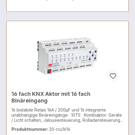
24.deVerantwortliche Person: iimex europe KG,
Frankfurter Str 49, 15306 Seelow, www.herry-24.de,
office@herry-24.de
16 fach KNX Aktor mit 16 fach
Binäreingang
16 bistabile Relais 16A / 200µF und 16 integrierte
unabhängige Binäreingänge · 10TE · Kombiaktor: Geräte
/ Licht schalten, Jalousiesteuerung, Rolladensteuerung,
AC/DC Motoren, 2 und 3 Punkt Ventile
Produktnummer:
20-rcu1616