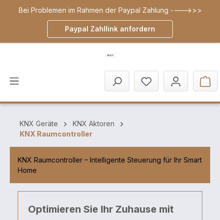
Bei Problemen im Rahmen der Paypal Zahlung ---->>>
inhalt springen
Paypal Zahllink anfordern
KNX Geräte
KNX Aktoren
KNX Raumcontroller
KNX Raumcontroller – Intelligente Steuerung für Ihr Smart
Home
Optimieren Sie Ihr Zuhause mit