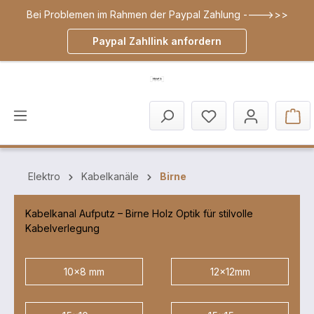
Bei Problemen im Rahmen der Paypal Zahlung ---->>>
inhalt springen
Paypal Zahllink anfordern
Elektro
Kabelkanäle
Birne
Kabelkanal Aufputz – Birne Holz Optik für stilvolle
Kabelverlegung
10x8 mm
12x12mm