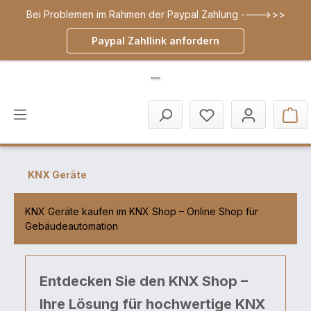
Bei Problemen im Rahmen der Paypal Zahlung ---->>>
inhalt springen
Paypal Zahllink anfordern
KNX Geräte
KNX Geräte kaufen im KNX Shop – Online Shop für
Gebäudeautomation
Entdecken Sie den KNX Shop –
Ihre Lösung für hochwertige KNX