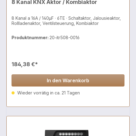
haben zusätzlich eine Version des 300W Dimmers mit 1
8 Kanal KNX Aktor / Kombiaktor
Kanal im Angebot, sowie KNX Dimmer mit 600W und
1000W. Auch für die 0-10V Steuerung haben wir einen
KNX Dimmer im Angebot. Die Database des KNX Dimmer
8 Kanal a 16A / 140µF · 6TE · Schaltaktor, Jalousieaktor,
mit 5 Kanälen finden Sie im Bereich Downloads des
Rollladenaktor, Ventilsteuerung, Kombiaktor
Artikels. Die Database für den 5 Kanal KNX Dimmer ist
für die ETS5 verfügbar.
Produktnummer:
20-itr508-0016
184,38 €*
In den Warenkorb
Wieder vorrätig in ca. 21 Tagen