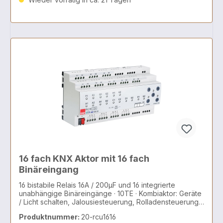
15306 Seelow, www.herry-24.de, office@herry-
24.deVerantwortliche Person: iimex europe KG,
Frankfurter Str 49, 15306 Seelow, www.herry-24.de,
office@herry-24.de
16 fach KNX Aktor mit 16 fach
Binäreingang
16 bistabile Relais 16A / 200µF und 16 integrierte
unabhängige Binäreingänge · 10TE · Kombiaktor: Geräte
/ Licht schalten, Jalousiesteuerung, Rolladensteuerung,
AC/DC Motoren, 2 und 3 Punkt Ventile
Produktnummer:
20-rcu1616