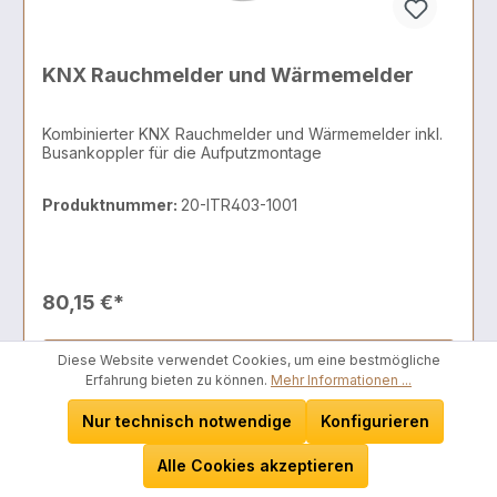
KNX Rauchmelder und Wärmemelder
Kombinierter KNX Rauchmelder und Wärmemelder inkl.
Busankoppler für die Aufputzmontage
Produktnummer:
20-ITR403-1001
80,15 €*
In den Warenkorb
Diese Website verwendet Cookies, um eine bestmögliche
Erfahrung bieten zu können.
Mehr Informationen ...
Wieder vorrätig in ca. 14 Tagen
Nur technisch notwendige
Konfigurieren
Alle Cookies akzeptieren