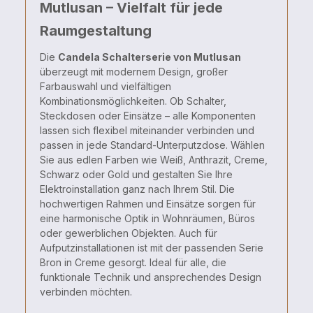
Mutlusan – Vielfalt für jede
Raumgestaltung
Die
Candela
Schalterserie
von
Mutlusan
überzeugt
mit
modernem
Design,
großer
Farbauswahl
und
vielfältigen
Kombinationsmöglichkeiten.
Ob
Schalter,
Steckdosen
oder
Einsätze –
alle
Komponenten
lassen
sich
flexibel
miteinander
verbinden
und
passen
in
jede
Standard-
Unterputzdose.
Wählen
Sie
aus
edlen
Farben
wie
Weiß,
Anthrazit,
Creme,
Schwarz
oder
Gold
und
gestalten
Sie
Ihre
Elektroinstallation
ganz
nach
Ihrem
Stil.
Die
hochwertigen
Rahmen
und
Einsätze
sorgen
für
eine
harmonische
Optik
in
Wohnräumen,
Büros
oder
gewerblichen
Objekten.
Auch
für
Aufputzinstallationen
ist
mit
der
passenden
Serie
Bron
in
Creme
gesorgt.
Ideal
für
alle,
die
funktionale
Technik
und
ansprechendes
Design
verbinden
möchten.