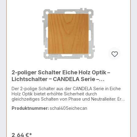
2-poliger Schalter Eiche Holz Optik –
Lichtschalter – CANDELA Serie –
Unterputz
Der 2-polige Schalter aus der CANDELA Serie in Eiche
Holz Optik bietet erhöhte Sicherheit durch
gleichzeitiges Schalten von Phase und Neutralleiter. Er
eignet sich besonders für Bereiche, in denen eine
Produktnummer:
schal405eichecan
vollständige Trennung der Stromversorgung
erforderlich ist – z. B. in Feuchträumen, bei
Durchlauferhitzern oder Geräten mit direktem
Netzanschluss. Durch die täuschende Holzstruktur in
Eiche-Optik (kein Echtholz) fügt sich der Schalter
2,64 €*
harmonisch in moderne Wohnräume, Bäder oder