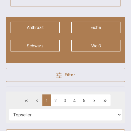
Anthrazit
Eiche
Schwarz
Weiß
Filter
1
2
3
4
5