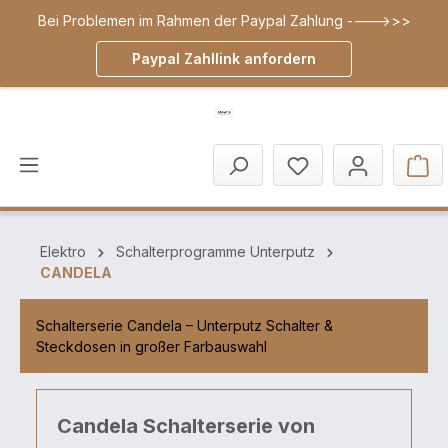
Bei Problemen im Rahmen der Paypal Zahlung ---->>>
inhalt springen
Paypal Zahllink anfordern
Elektro
Schalterprogramme Unterputz
CANDELA
Schalterserie Candela – Unterputz Schalter &
Steckdosen in großer Farbauswahl
Candela Schalterserie von