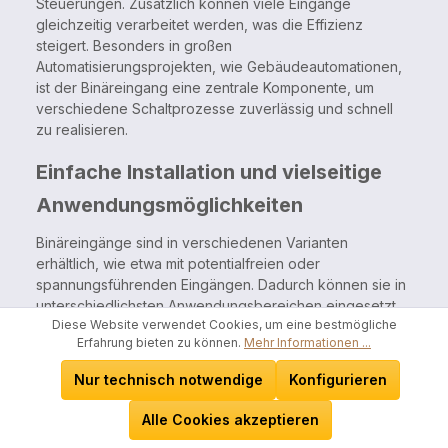
Steuerungen. Zusätzlich können viele Eingänge
gleichzeitig verarbeitet werden, was die Effizienz
steigert. Besonders in großen
Automatisierungsprojekten, wie Gebäudeautomationen,
ist der Binäreingang eine zentrale Komponente, um
verschiedene Schaltprozesse zuverlässig und schnell
zu realisieren.
Einfache Installation und vielseitige
Anwendungsmöglichkeiten
Binäreingänge sind in verschiedenen Varianten
erhältlich, wie etwa mit potentialfreien oder
spannungsführenden Eingängen. Dadurch können sie in
unterschiedlichsten Anwendungsbereichen eingesetzt
Diese Website verwendet Cookies, um eine bestmögliche
werden, wie der Steuerung von Licht, Heizung,
Erfahrung bieten zu können.
Mehr Informationen ...
Alarmanlagen oder Rollläden. Dank ihrer kompakten
Bauweise lassen sie sich einfach in Unterputzdosen
Nur technisch notwendige
Konfigurieren
oder Schalttafeln montieren. Diese Geräte sind somit
ideal für eine diskrete Installation in bestehenden
Alle Cookies akzeptieren
Gebäudestrukturen, ohne aufwändige bauliche