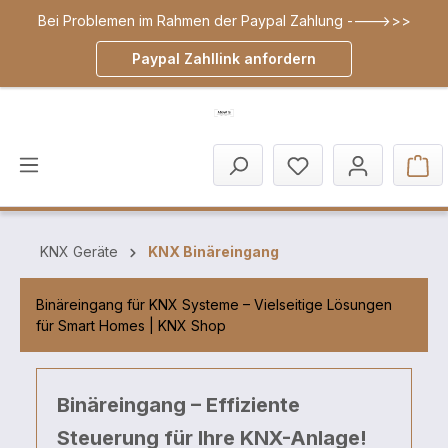
Bei Problemen im Rahmen der Paypal Zahlung ---->>>
inhalt springen
Paypal Zahllink anfordern
KNX Geräte
KNX Binäreingang
Binäreingang für KNX Systeme – Vielseitige Lösungen
für Smart Homes | KNX Shop
Binäreingang – Effiziente
Steuerung für Ihre KNX-Anlage!