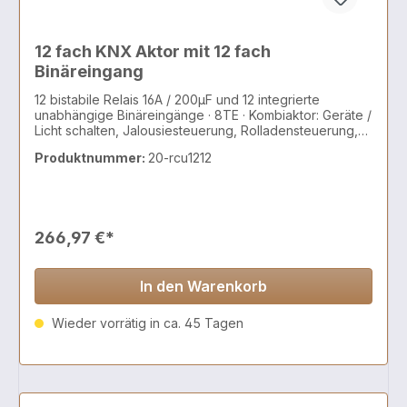
12 fach KNX Aktor mit 12 fach
Binäreingang
12 bistabile Relais 16A / 200µF und 12 integrierte
unabhängige Binäreingänge · 8TE · Kombiaktor: Geräte /
Licht schalten, Jalousiesteuerung, Rolladensteuerung,
AC/DC Motoren, 2 und 3 Punkt Ventile
Produktnummer:
20-rcu1212
266,97 €*
In den Warenkorb
Wieder vorrätig in ca. 45 Tagen