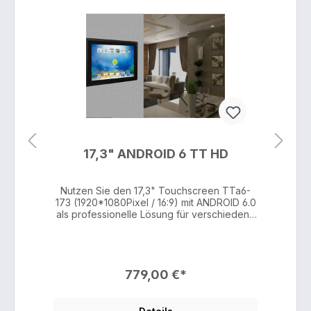
17,3" ANDROID 6 TT HD
-
Nutzen Sie den 17,3" Touchscreen TTa6-
.0
173 (1920*1080Pixel / 16:9) mit ANDROID 6.0
1
ne
als professionelle Lösung für verschiedene
a
f
Anwendungsbereiche und setzen Sie auf
n
hochwertige Industriequalität. Sie können
den 17,3" ANROID Touchscreen zum
d
Beispiel als ANDROID Touchscreen für
n,
die Steuerung eines Smart Home einsetzen,
d
779,00 €*
ch
zur KNX Visualisierungen nutzen, aber auch
z
für Anwendungen aus der Gastronomie
.
oder dem Sicherheitsgewerbe einsetzen.