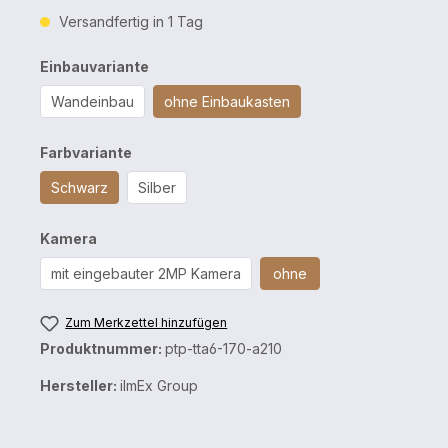
Versandfertig in 1 Tag
Einbauvariante
Wandeinbau
ohne Einbaukasten
Farbvariante
Schwarz
Silber
Kamera
mit eingebauter 2MP Kamera
ohne
Zum Merkzettel hinzufügen
Produktnummer:
ptp-tta6-170-a210
Hersteller:
iImEx Group