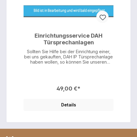
Einrichtungsservice DAH
Türsprechanlagen
Sollten Sie Hilfe bei der Einrichtung einer,
bei uns gekauften, DAH IP Türsprechanlage
haben wollen, so können Sie unseren
Einrichtungsservice zum Pauschalpreis
buchen. Die Pauschale enthält alle
notwendigen Schritte bis zur vollständigen
Einrichtung der, bei uns gekauften, DAH IP
Türsprechanlage. Die Einrichtung führt
49,00 €*
unser, englischsprachiger, technischer
Support werktags zwischen 08:00 und
16:00Uhr durch. Dazu müssen Sie unserem,
Details
englischsprachigen, Supportmitarbeiter nur
einen temporären Teamviewer Zugang zu
Ihrem Netzwerk zur Verfügung stellen. Bitte
stimmen Sie den Termin rechtzeitig mit uns
ab.