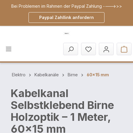
Bei Problemen im Rahmen der Paypal Zahlung ---->>>
inhalt springen
Paypal Zahllink anfordern
Elektro
Kabelkanäle
Birne
60x15 mm
Kabelkanal
Selbstklebend Birne
Holzoptik – 1 Meter,
60x15 mm