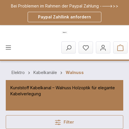
Bei Problemen im Rahmen der Paypal Zahlung ---->>>
inhalt springen
Paypal Zahllink anfordern
Elektro
Kabelkanäle
Walnuss
Kunststoff Kabelkanal – Walnuss Holzoptik für elegante
Kabelverlegung
Filter