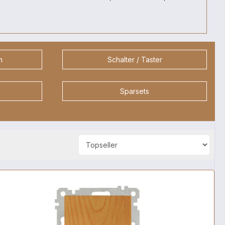
n
Schalter / Taster
Sparsets