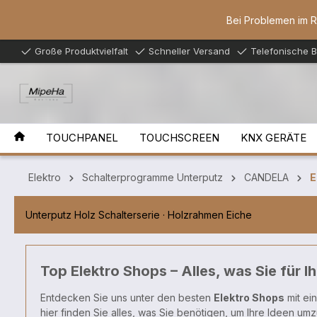
inhalt springen
Bei Problemen im 
Große Produktvielfalt
Schneller Versand
Telefonische 
TOUCHPANEL
TOUCHSCREEN
KNX GERÄTE
Elektro
Schalterprogramme Unterputz
CANDELA
E
Unterputz Holz Schalterserie · Holzrahmen Eiche
Top Elektro Shops – Alles, was Sie für I
Entdecken Sie uns unter den besten
Elektro Shops
mit ei
hier finden Sie alles, was Sie benötigen, um Ihre Ideen u