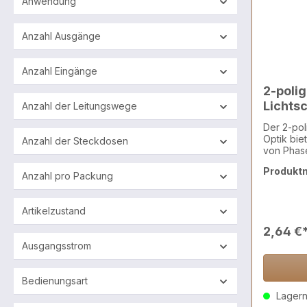
Anwendung
Anzahl Ausgänge
Anzahl Eingänge
2-polig
Lichts
Anzahl der Leitungswege
Der 2-pol
Optik bie
Anzahl der Steckdosen
von Phase
Bereiche,
Produkt
Stromvers
Anzahl pro Packung
Durchlauf
Durch die
fügt sich
Artikelzustand
Bäder ode
2,64 €
Unterputz
ermöglich
Ausgangsstrom
für eine einfa
Serie ist
(horizont
Bedienungsart
der Doppelsteckdose. Tech
Lagernd
Lichtschalter Serie: CANDELA Farbe/Oberflä