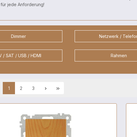
 für jede Anforderung!
Dimmer
Netzwerk / Telefo
 / SAT / USB / HDMI
Rahmen
1
2
3