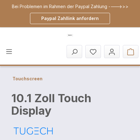
Bei Problemen im Rahmen der Paypal Zahlung ---->>>
inhalt springen
Paypal Zahllink anfordern
Touchscreen
10.1 Zoll Touch
Display