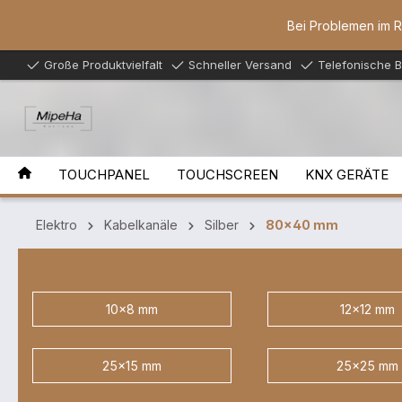
inhalt springen
Bei Problemen im 
Große Produktvielfalt
Schneller Versand
Telefonische 
TOUCHPANEL
TOUCHSCREEN
KNX GERÄTE
Elektro
Kabelkanäle
Silber
80x40 mm
10x8 mm
12x12 mm
25x15 mm
25x25 mm