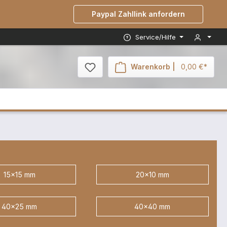
Paypal Zahllink anfordern
Service/Hilfe
Warenkorb |
0,00 €*
15x15 mm
20x10 mm
40x25 mm
40x40 mm