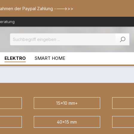
Rahmen der Paypal Zahlung ---->>>
Beratung
ELEKTRO
SMART HOME
15x10 mm+
40x15 mm