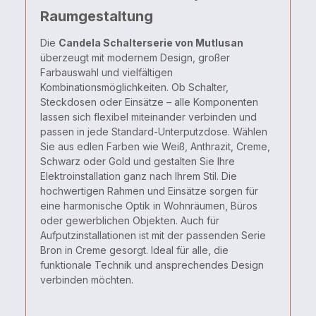
Raumgestaltung
Die
Candela
Schalterserie
von
Mutlusan
überzeugt
mit
modernem
Design,
großer
Farbauswahl
und
vielfältigen
Kombinationsmöglichkeiten.
Ob
Schalter,
Steckdosen
oder
Einsätze –
alle
Komponenten
lassen
sich
flexibel
miteinander
verbinden
und
passen
in
jede
Standard-
Unterputzdose.
Wählen
Sie
aus
edlen
Farben
wie
Weiß,
Anthrazit,
Creme,
Schwarz
oder
Gold
und
gestalten
Sie
Ihre
Elektroinstallation
ganz
nach
Ihrem
Stil.
Die
hochwertigen
Rahmen
und
Einsätze
sorgen
für
eine
harmonische
Optik
in
Wohnräumen,
Büros
oder
gewerblichen
Objekten.
Auch
für
Aufputzinstallationen
ist
mit
der
passenden
Serie
Bron
in
Creme
gesorgt.
Ideal
für
alle,
die
funktionale
Technik
und
ansprechendes
Design
verbinden
möchten.