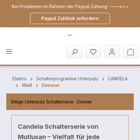
Bei Problemen im Rahmen der Paypal Zahlung ---->>>
inhalt springen
Paypal Zahllink anfordern
Elektro
Schalterprogramme Unterputz
CANDELA
Weiß
Dimmer
Billige Unterputz Schalterserie · Dimmer
Candela Schalterserie von
Mutlusan – Vielfalt für jede