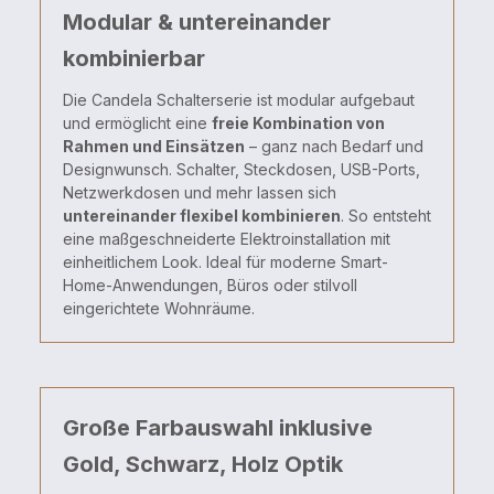
Modular & untereinander
kombinierbar
Die
Candela
Schalterserie
ist
modular
aufgebaut
und
ermöglicht
eine
freie
Kombination
von
Rahmen
und
Einsätzen
–
ganz
nach
Bedarf
und
Designwunsch.
Schalter,
Steckdosen,
USB-
Ports,
Netzwerkdosen
und
mehr
lassen
sich
untereinander
flexibel
kombinieren
.
So
entsteht
eine
maßgeschneiderte
Elektroinstallation
mit
einheitlichem
Look.
Ideal
für
moderne
Smart-
Home-
Anwendungen,
Büros
oder
stilvoll
eingerichtete
Wohnräume.
Große Farbauswahl inklusive
Gold, Schwarz, Holz Optik