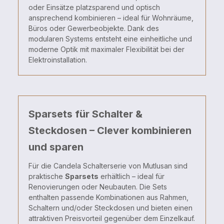
oder
Einsätze
platzsparend
und
optisch
ansprechend
kombinieren –
ideal
für
Wohnräume,
Büros
oder
Gewerbeobjekte.
Dank
des
modularen
Systems
entsteht
eine
einheitliche
und
moderne
Optik
mit
maximaler
Flexibilität
bei
der
Elektroinstallation.
Sparsets für Schalter &
Steckdosen – Clever kombinieren
und sparen
Für
die
Candela
Schalterserie
von
Mutlusan
sind
praktische
Sparsets
erhältlich –
ideal
für
Renovierungen
oder
Neubauten.
Die
Sets
enthalten
passende
Kombinationen
aus
Rahmen,
Schaltern
und/
oder
Steckdosen
und
bieten
einen
attraktiven
Preisvorteil
gegenüber
dem
Einzelkauf.