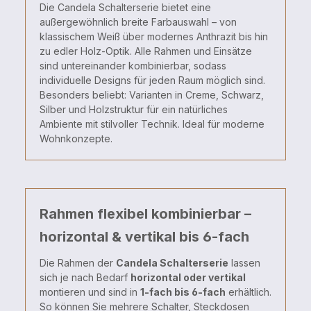
Die
Candela
Schalterserie
bietet
eine
außergewöhnlich
breite
Farbauswahl –
von
klassischem
Weiß
über
modernes
Anthrazit
bis
hin
zu
edler
Holz-
Optik.
Alle
Rahmen
und
Einsätze
sind
untereinander
kombinierbar,
sodass
individuelle
Designs
für
jeden
Raum
möglich
sind.
Besonders
beliebt:
Varianten
in
Creme,
Schwarz,
Silber
und
Holzstruktur
für
ein
natürliches
Ambiente
mit
stilvoller
Technik.
Ideal
für
moderne
Wohnkonzepte.
Rahmen flexibel kombinierbar –
horizontal & vertikal bis 6-fach
Die
Rahmen
der
Candela
Schalterserie
lassen
sich
je
nach
Bedarf
horizontal
oder
vertikal
montieren
und
sind
in
1-
fach
bis
6-
fach
erhältlich.
So
können
Sie
mehrere
Schalter,
Steckdosen