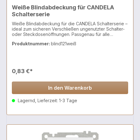
Weiße Blindabdeckung für CANDELA
Schalterserie
Weiße Blindabdeckung für die CANDELA Schalterserie –
ideal zum sicheren Verschließen ungenutzter Schalter-
oder Steckdosenöffnungen. Passgenau für alle
CANDELA Rahmen, sorgt sie für eine saubere und
Produktnummer:
blind121weiß
ordentliche Optik.
0,83 €*
In den Warenkorb
Lagernd, Lieferzeit: 1-3 Tage