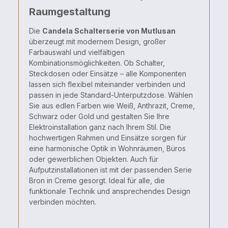
Raumgestaltung
Die
Candela
Schalterserie
von
Mutlusan
überzeugt
mit
modernem
Design,
großer
Farbauswahl
und
vielfältigen
Kombinationsmöglichkeiten.
Ob
Schalter,
Steckdosen
oder
Einsätze –
alle
Komponenten
lassen
sich
flexibel
miteinander
verbinden
und
passen
in
jede
Standard-
Unterputzdose.
Wählen
Sie
aus
edlen
Farben
wie
Weiß,
Anthrazit,
Creme,
Schwarz
oder
Gold
und
gestalten
Sie
Ihre
Elektroinstallation
ganz
nach
Ihrem
Stil.
Die
hochwertigen
Rahmen
und
Einsätze
sorgen
für
eine
harmonische
Optik
in
Wohnräumen,
Büros
oder
gewerblichen
Objekten.
Auch
für
Aufputzinstallationen
ist
mit
der
passenden
Serie
Bron
in
Creme
gesorgt.
Ideal
für
alle,
die
funktionale
Technik
und
ansprechendes
Design
verbinden
möchten.