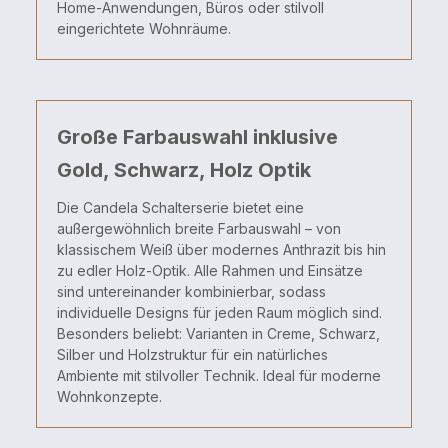
Home-
Anwendungen,
Büros
oder
stilvoll
eingerichtete
Wohnräume.
Große Farbauswahl inklusive
Gold, Schwarz, Holz Optik
Die
Candela
Schalterserie
bietet
eine
außergewöhnlich
breite
Farbauswahl –
von
klassischem
Weiß
über
modernes
Anthrazit
bis
hin
zu
edler
Holz-
Optik.
Alle
Rahmen
und
Einsätze
sind
untereinander
kombinierbar,
sodass
individuelle
Designs
für
jeden
Raum
möglich
sind.
Besonders
beliebt:
Varianten
in
Creme,
Schwarz,
Silber
und
Holzstruktur
für
ein
natürliches
Ambiente
mit
stilvoller
Technik.
Ideal
für
moderne
Wohnkonzepte.