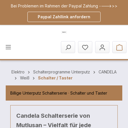
Bei Problemen im Rahmen der Paypal Zahlung ---->>>
inhalt springen
Paypal Zahllink anfordern
Elektro
Schalterprogramme Unterputz
CANDELA
Weiß
Schalter / Taster
Billige Unterputz Schalterserie · Schalter und Taster
Candela Schalterserie von
Mutlusan – Vielfalt für jede