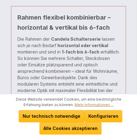
Rahmen flexibel kombinierbar –
horizontal & vertikal bis 6-fach
Die
Rahmen
der
Candela
Schalterserie
lassen
sich
je
nach
Bedarf
horizontal
oder
vertikal
montieren
und
sind
in
1-
fach
bis
6-
fach
erhältlich.
So
können
Sie
mehrere
Schalter,
Steckdosen
oder
Einsätze
platzsparend
und
optisch
ansprechend
kombinieren –
ideal
für
Wohnräume,
Büros
oder
Gewerbeobjekte.
Dank
des
modularen
Systems
entsteht
eine
einheitliche
und
moderne
Optik
mit
maximaler
Flexibilität
bei
der
Elektroinstallation.
Diese Website verwendet Cookies, um eine bestmögliche
Erfahrung bieten zu können.
Mehr Informationen ...
Nur technisch notwendige
Konfigurieren
Alle Cookies akzeptieren