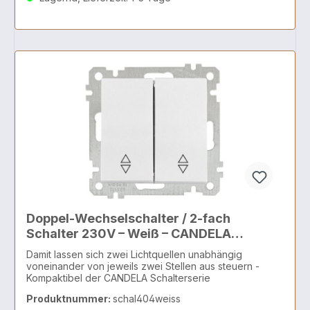
Schaltzustand (z. B. Licht AN) an – Unterputzmontage –
passend für Standard-Schalterdosen – Kompatibel mit
allen CANDELA Schalterrahmen – Farbe: Weiß –
unauffällig und vielseitig kombinierbar – Ideal für Keller,
Treppenhäuser, Schlafzimmer, Außenlicht usw.
Hersteller: mutlusan electric, ADDRESS İkitelli, Org. San.
Bölgesi Mahallesi, Enkoop Cad. No:7, 33500 Başakşehir,
İSTANBUL, https://www.mutlusan.com.tr/en/Contact,
info@mutlusan.com.trImporteur: ilmex europe kg,
Frankfurter Allee 62, 15306 Seelow, www.herry-24.de,
office@herry-24.deVerantwortliche Person: iimex
europe KG, Frankfurter Str 49, 15306 Seelow,
www.herry-24.de, office@herry-24.de
Doppel-Wechselschalter / 2-fach
Schalter 230V – Weiß – CANDELA
Schalterserie
Damit lassen sich zwei Lichtquellen unabhängig
voneinander von jeweils zwei Stellen aus steuern -
Kompaktibel der CANDELA Schalterserie
Produktnummer:
schal404weiss